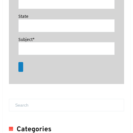
State
Subject*
Categories