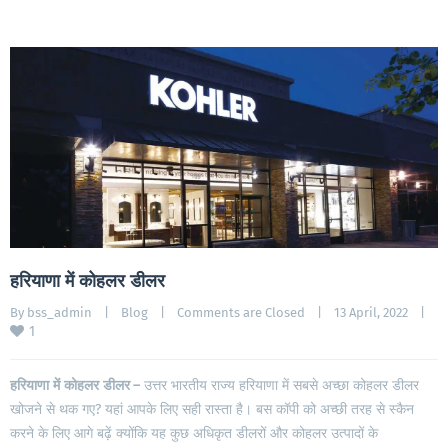
हरियाणा में कोहलर डीलर
By 
bss_admin
|
Blog
|
Comments are Closed
|
13 April, 2022    
|
1
हरियाणा
में
कोहलर
डीलर
–
उत्तर भारतीय राज्य हरियाणा में सबसे अच्छा कोहलर डीलर
खोजने से थक गए? यहां आपके लिए सही रास्ता है। बस कॉपी को अच्छी तरह से स्कैन
करने के लिए आगे बढ़ें क्योंकि यह कुछ अधिकृत डीलरों और कोहलर उत्पादों के