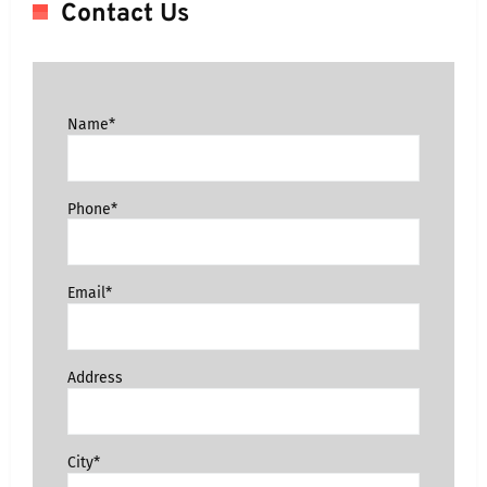
Contact Us
Name*
Phone*
Email*
Address
City*