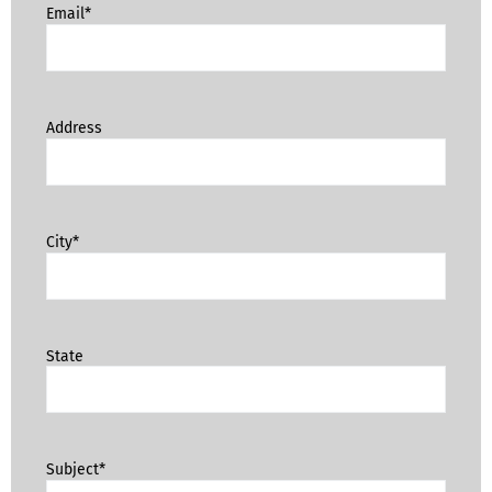
Email*
Address
City*
State
Subject*